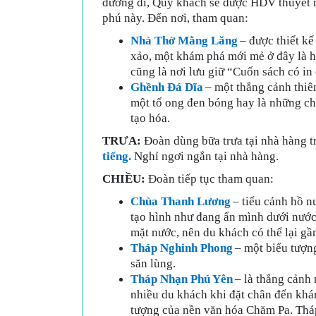
đường đi, Quý khách sẽ được HDV thuyết m
phú này. Đến nơi, tham quan:
Nhà Thờ Mằng Lăng
– được thiết kế 
xảo, một khám phá mới mẻ ở đây là h
cũng là nơi lưu giữ “Cuốn sách có in
Ghềnh Đá Dĩa
– một thắng cảnh thiê
một tổ ong đen bóng hay là những chồ
tạo hóa.
TRƯA:
Đoàn dùng bữa trưa tại nhà hàng t
tiếng.
Nghỉ ngơi ngắn tại nhà hàng.
CHIỀU:
Đoàn tiếp tục tham quan:
Chùa Thanh Lương
– tiểu cảnh hồ 
tạo hình như đang ẩn mình dưới nước 
mặt nước, nên du khách có thể lại g
Tháp Nghinh Phong
– một biểu tượng
săn lùng.
Tháp Nhạn Phú Yên
– là thắng cảnh 
nhiều du khách khi đặt chân đến khá
tượng của nền văn hóa Chăm Pa. Thá