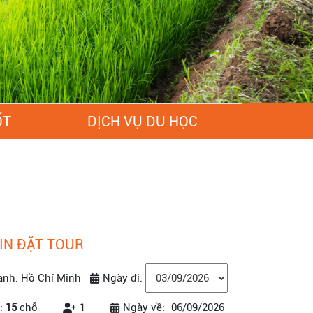
ỐT
DỊCH VỤ DU HỌC
IN ĐẶT TOUR
ành: Hồ Chí Minh
Ngày đi:
:
15
chỗ
1
Ngày về:
06/09/2026