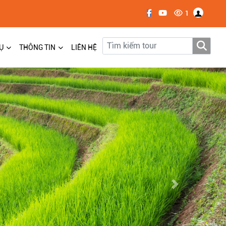
1
Ụ
THÔNG TIN
LIÊN HỆ
Next