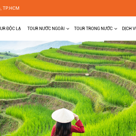
h, TP.HCM
UR ĐỘC LẠ
TOUR NƯỚC NGOÀI
TOUR TRONG NƯỚC
DỊCH V