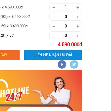
Số lượng khách
n
x
4.590.000
-10t)
x
3.490.000
-5t)
x
3.490.000
<2t)
x
0
g
4.590.000