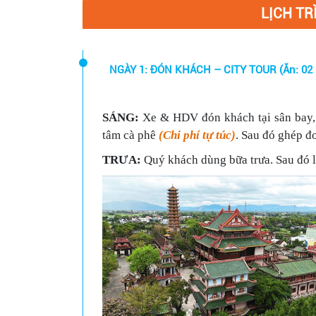
LỊCH TR
NGÀY 1: ĐÓN KHÁCH – CITY TOUR (Ăn: 02
SÁNG:
Xe & HDV đón khách tại sân bay,
tâm cà phê
(Chi phí tự túc)
. Sau đó ghép đ
TRƯA
:
Quý khách dùng bữa trưa. Sau đó l