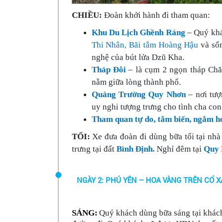
CHIỀU:
Đoàn khởi hành đi tham quan:
Khu Du Lịch Ghềnh Ráng
– Quý khá
Thi Nhân, Bãi tắm Hoàng Hậu
và sốn
nghệ của bút lửa Dzũ Kha.
Tháp Đôi
– là cụm 2 ngọn tháp Ch
nằm giữa lòng thành phố.
Quảng Trường Quy Nhơn
– nơi tư
uy nghi tượng trưng cho tình cha con
Tham quan tự do, tắm biển, ngắm h
TỐI:
Xe đưa đoàn đi dùng bữa tối tại nh
trưng tại đất
Bình Định.
Nghỉ đêm tại
Quy 
NGÀY 2: PHÚ YÊN – HOA VÀNG TRÊN CỔ XA
SÁNG:
Quý khách dùng bữa sáng tại khách