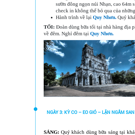
sườn đông ngọn núi Nhạn, cao 64m so
check in không thể bỏ qua của những
Hành trình về lại
Quy Nhơn.
Quý khác
TỐI:
Đoàn dùng bữa tối tại nhà hàng địa 
về đêm. Nghỉ đêm tại
Quy Nhơn.
NGÀY 3: KỲ CO – EO GIÓ – LẶN NGẮM SAN 
SÁNG:
Quý khách dùng bữa sáng tại khác