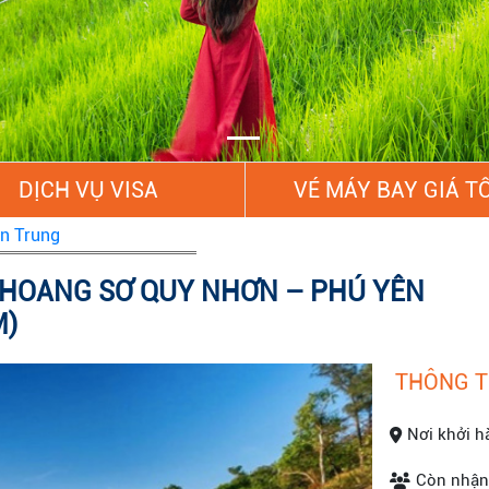
DỊCH VỤ VISA
VÉ MÁY BAY GIÁ T
ền Trung
 HOANG SƠ QUY NHƠN – PHÚ YÊN
M)
THÔNG T
Nơi khởi h
Còn nhận