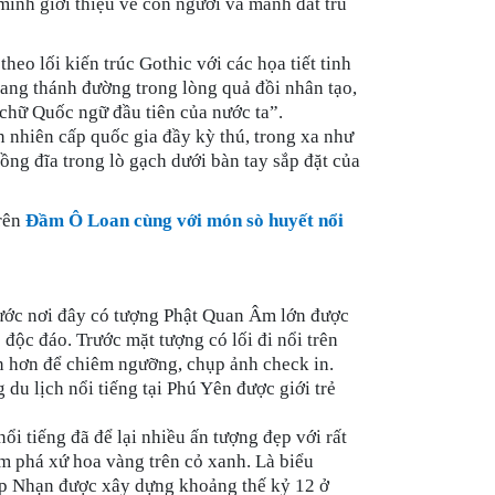
inh giới thiệu về con người và mảnh đất trù
theo lối kiến trúc Gothic với các họa tiết tinh
ang thánh đường trong lòng quả đồi nhân tạo,
 chữ Quốc ngữ đầu tiên của nước ta”.
n nhiên cấp quốc gia đầy kỳ thú, trong xa như
ng đĩa trong lò gạch dưới bàn tay sắp đặt của
rên
Đầm Ô Loan cùng với món sò huyết nổi
nước nơi đây có tượng Phật Quan Âm lớn được
độc đáo. Trước mặt tượng có lối đi nổi trên
ần hơn để chiêm ngưỡng, chụp ảnh check in.
 du lịch nổi tiếng tại Phú Yên được giới trẻ
nổi tiếng đã để lại nhiều ấn tượng đẹp với rất
m phá xứ hoa vàng trên cỏ xanh. Là biểu
p Nhạn được xây dựng khoảng thế kỷ 12 ở