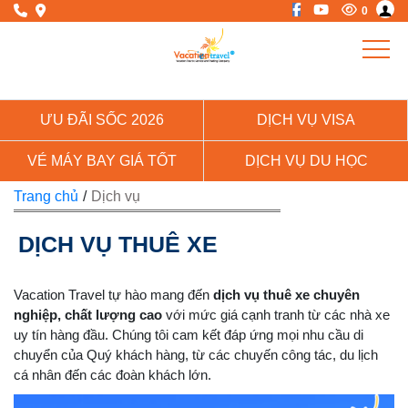
0
ƯU ĐÃI SỐC 2026
DỊCH VỤ VISA
VÉ MÁY BAY GIÁ TỐT
DỊCH VỤ DU HỌC
Trang chủ
/
Dịch vụ
DỊCH VỤ THUÊ XE
Vacation Travel tự hào mang đến
dịch vụ thuê xe chuyên
nghiệp, chất lượng cao
với mức giá cạnh tranh từ các nhà xe
uy tín hàng đầu. Chúng tôi cam kết đáp ứng mọi nhu cầu di
chuyển của Quý khách hàng, từ các chuyến công tác, du lịch
cá nhân đến các đoàn khách lớn.