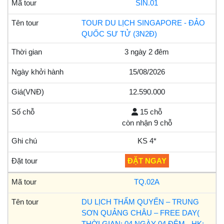
SIN.01
TOUR DU LỊCH SINGAPORE - ĐẢO
QUỐC SƯ TỬ (3N2Đ)
3 ngày 2 đêm
15/08/2026
12.590.000
15 chỗ
còn nhận 9 chỗ
KS 4*
ĐẶT NGAY
TQ.02A
DU LỊCH THẨM QUYẾN – TRUNG
SƠN QUẢNG CHÂU – FREE DAY(
THỜI GIAN: 04 NGÀY 04 ĐÊM - HK: