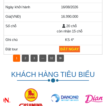
16/08/2026
16.990.000
20 chỗ
còn nhận 15 chỗ
KS 4*
ĐẶT NGAY
1
2
3
---
32
KHÁCH HÀNG TIÊU BIỂU