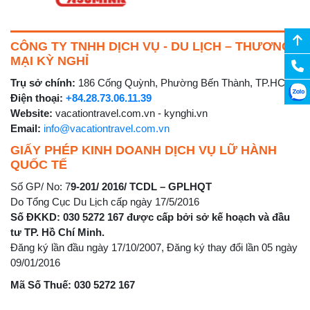
CÔNG TY TNHH DỊCH VỤ - DU LỊCH – THƯƠNG
MẠI KỲ NGHỈ
Trụ sở chính:
186 Cống Quỳnh, Phường Bến Thành, TP.HCM
Điện thoại:
+84.28.73.06.11.39
Website:
vacationtravel.com.vn - kynghi.vn
Email:
info@vacationtravel.com.vn
GIẤY PHÉP KINH DOANH DỊCH VỤ LỮ HÀNH
QUỐC TẾ
Số GP/ No: 7
9-201/ 2016/ TCDL – GPLHQT
Do Tổng Cục Du Lịch cấp ngày 17/5/2016
Số ĐKKD: 030 5272 167 được cấp bởi sở kế hoạch và đầu
tư TP. Hồ Chí Minh.
Đăng ký lần đầu ngày 17/10/2007, Đăng ký thay đổi lần 05 ngày
09/01/2016
Mã Số Thuế: 030 5272 167