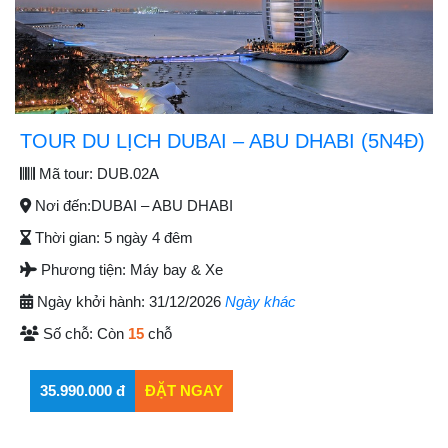
TOUR DU LỊCH DUBAI – ABU DHABI (5N4Đ)
Mã tour:
DUB.02A
Nơi đến:
DUBAI – ABU DHABI
Thời gian:
5 ngày 4 đêm
Phương tiện:
Máy bay & Xe
Ngày khởi hành:
31/12/2026
Ngày khác
Số chỗ:
Còn
15
chỗ