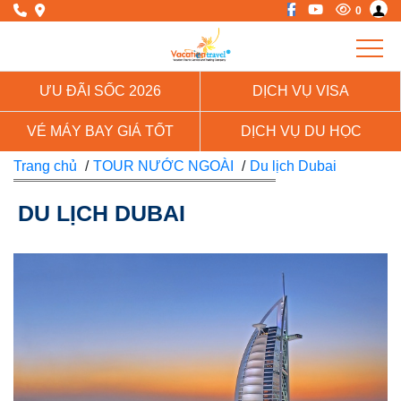
0
ƯU ĐÃI SỐC 2026
DỊCH VỤ VISA
VÉ MÁY BAY GIÁ TỐT
DỊCH VỤ DU HỌC
Trang chủ
/
TOUR NƯỚC NGOÀI
/
Du lịch Dubai
DU LỊCH DUBAI