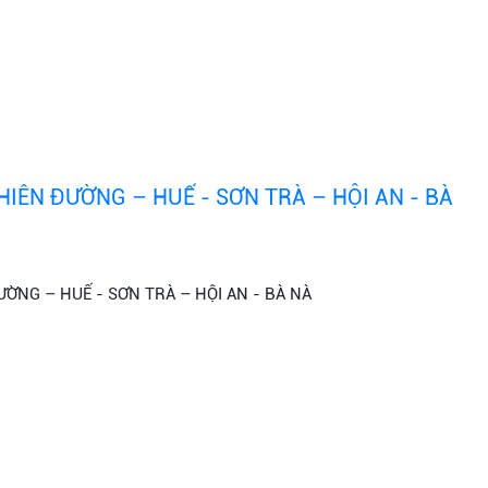
IÊN ĐƯỜNG – HUẾ - SƠN TRÀ – HỘI AN - BÀ
ỜNG – HUẾ - SƠN TRÀ – HỘI AN - BÀ NÀ