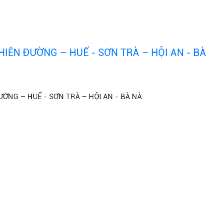
IÊN ĐƯỜNG – HUẾ - SƠN TRÀ – HỘI AN - BÀ
ỜNG – HUẾ - SƠN TRÀ – HỘI AN - BÀ NÀ