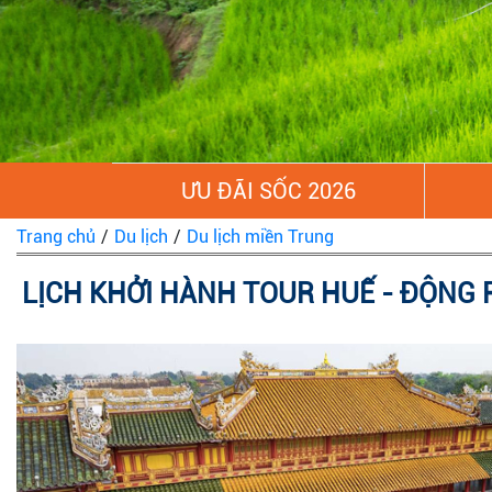
ƯU ĐÃI SỐC 2026
Trang chủ
/
Du lịch
/
Du lịch miền Trung
LỊCH KHỞI HÀNH TOUR HUẾ - ĐỘNG 