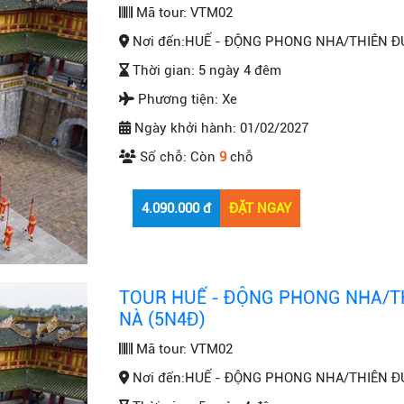
Mã tour:
VTM02
Nơi đến:
HUẾ - ĐỘNG PHONG NHA/THIÊN ĐƯ
Thời gian:
5 ngày 4 đêm
Phương tiện:
Xe
Ngày khởi hành:
01/02/2027
Số chỗ:
Còn
9
chỗ
TOUR HUẾ - ĐỘNG PHONG NHA/TH
NÀ (5N4Đ)
Mã tour:
VTM02
Nơi đến:
HUẾ - ĐỘNG PHONG NHA/THIÊN ĐƯ