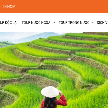
h, TP.HCM
UR ĐỘC LẠ
TOUR NƯỚC NGOÀI
TOUR TRONG NƯỚC
DỊCH V