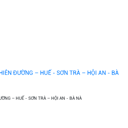
IÊN ĐƯỜNG – HUẾ - SƠN TRÀ – HỘI AN - BÀ
ỜNG – HUẾ - SƠN TRÀ – HỘI AN - BÀ NÀ