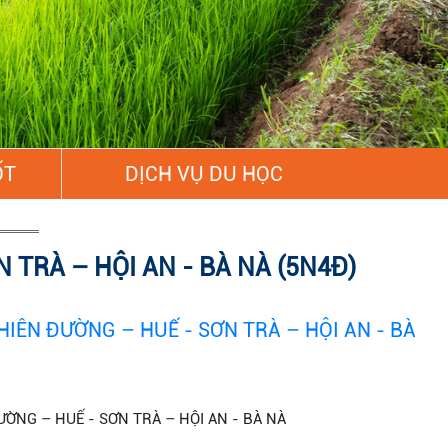
ỐT
DỊCH VỤ DU HỌC
TRÀ – HỘI AN - BÀ NÀ (5N4Đ)
IÊN ĐƯỜNG – HUẾ - SƠN TRÀ – HỘI AN - BÀ
ỜNG – HUẾ - SƠN TRÀ – HỘI AN - BÀ NÀ