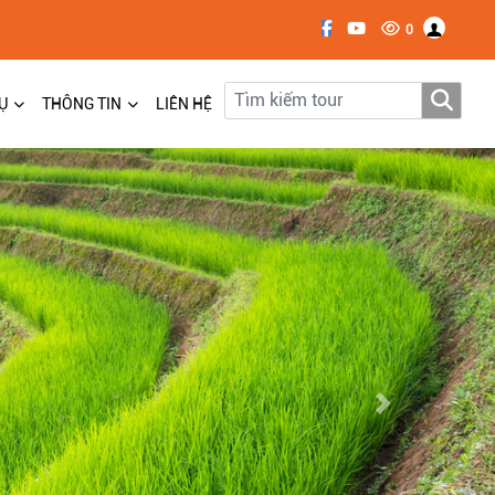
0
Ụ
THÔNG TIN
LIÊN HỆ
Next