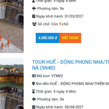
Thời gian:
5 ngày 4 đêm
Phương tiện:
Xe
Ngày khởi hành:
01/03/2027
Số chỗ:
Còn
9
chỗ
TOUR HUẾ - ĐỘNG PHONG NHA/TH
NÀ (5N4Đ)
Mã tour:
VTM02
Nơi đến:
HUẾ - ĐỘNG PHONG NHA/THIÊN ĐƯ
Thời gian:
5 ngày 4 đêm
Phương tiện:
Xe
Ngày khởi hành:
05/04/2027