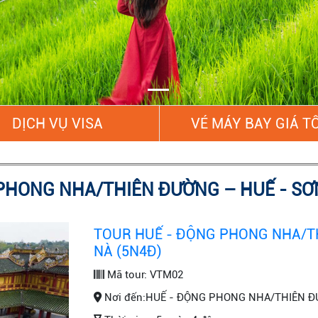
DỊCH VỤ VISA
VÉ MÁY BAY GIÁ T
PHONG NHA/THIÊN ĐƯỜNG – HUẾ - SƠN 
TOUR HUẾ - ĐỘNG PHONG NHA/TH
NÀ (5N4Đ)
Mã tour:
VTM02
Nơi đến:
HUẾ - ĐỘNG PHONG NHA/THIÊN ĐƯ