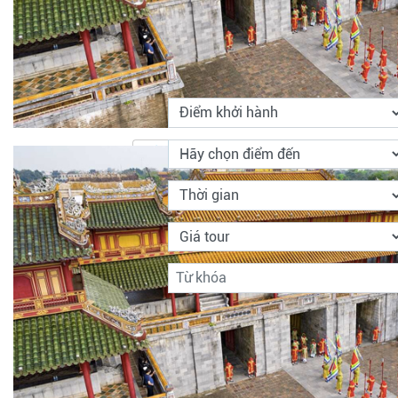
TÌM KIẾM
Tour trong nước
Tour nước ngoài
Tìm kiếm