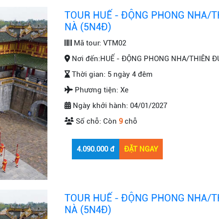
TOUR HUẾ - ĐỘNG PHONG NHA/TH
NÀ (5N4Đ)
Mã tour:
VTM02
Nơi đến:
HUẾ - ĐỘNG PHONG NHA/THIÊN ĐƯ
Thời gian:
5 ngày 4 đêm
Phương tiện:
Xe
Ngày khởi hành:
04/01/2027
Số chỗ:
Còn
9
chỗ
TOUR HUẾ - ĐỘNG PHONG NHA/TH
NÀ (5N4Đ)