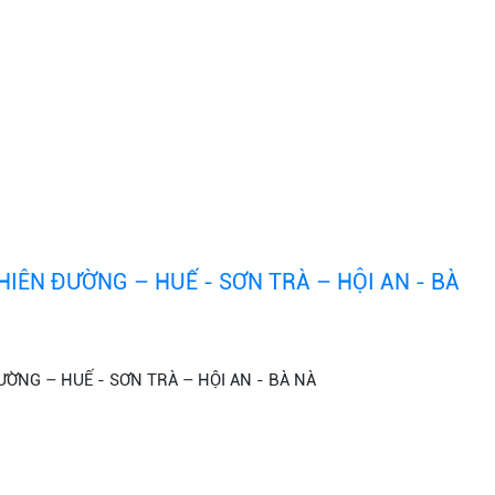
IÊN ĐƯỜNG – HUẾ - SƠN TRÀ – HỘI AN - BÀ
ỜNG – HUẾ - SƠN TRÀ – HỘI AN - BÀ NÀ