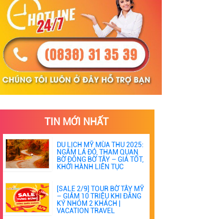
TIN MỚI NHẤT
DU LỊCH MỸ MÙA THU 2025:
NGẮM LÁ ĐỎ, THAM QUAN
BỜ ĐÔNG BỜ TÂY – GIÁ TỐT,
KHỞI HÀNH LIÊN TỤC
[SALE 2/9] TOUR BỜ TÂY MỸ
– GIẢM 10 TRIỆU KHI ĐĂNG
KÝ NHÓM 2 KHÁCH |
VACATION TRAVEL