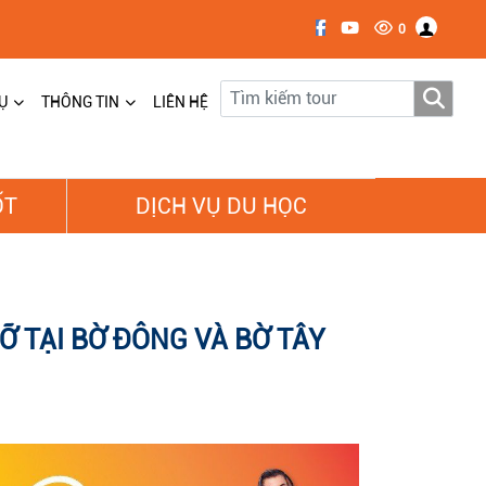
0
Ụ
THÔNG TIN
LIÊN HỆ
ỐT
DỊCH VỤ DU HỌC
Ỡ TẠI BỜ ĐÔNG VÀ BỜ TÂY