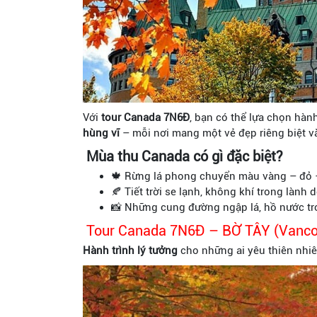
Với
tour Canada 7N6Đ
, bạn có thể lựa chọn hàn
hùng vĩ
– mỗi nơi mang một vẻ đẹp riêng biệt v
Mùa thu Canada có gì đặc biệt?
🍁 Rừng lá phong chuyển màu vàng – đỏ 
🍂 Tiết trời se lạnh, không khí trong lành 
📸 Những cung đường ngập lá, hồ nước tr
Tour Canada 7N6Đ – BỜ TÂY (Vancou
Hành trình lý tưởng
cho những ai yêu thiên nhiê