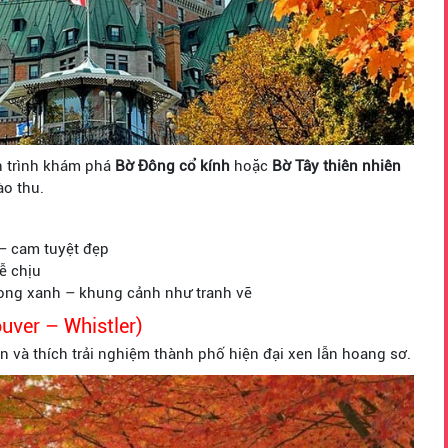
h trình khám phá
Bờ Đông cổ kính
hoặc
Bờ Tây thiên nhiên
ào thu.
– cam tuyệt đẹp
dễ chịu
ong xanh – khung cảnh như tranh vẽ
ver – Whistler)
n và thích trải nghiệm thành phố hiện đại xen lẫn hoang sơ.