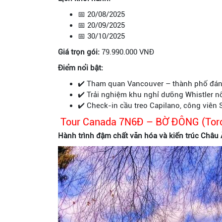
📅 20/08/2025
📅 20/09/2025
📅 30/10/2025
Giá trọn gói:
79.990.000 VNĐ
Điểm nổi bật:
✔️ Tham quan Vancouver – thành phố đáng
✔️ Trải nghiệm khu nghỉ dưỡng Whistler nổi
✔️ Check-in cầu treo Capilano, công viên 
Tour Canada 7N6Đ – BỜ ĐÔNG (Toro
Hành trình đậm chất văn hóa và kiến trúc Châu