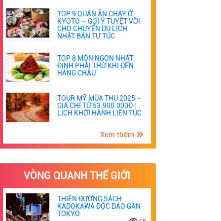
TOP 9 QUÁN ĂN CHAY Ở
KYOTO – GỢI Ý TUYỆT VỜI
CHO CHUYẾN DU LỊCH
NHẬT BẢN TỰ TÚC
TOP 8 MÓN NGON NHẤT
ĐỊNH PHẢI THỬ KHI ĐẾN
HÀNG CHÂU
TOUR MỸ MÙA THU 2025 –
GIÁ CHỈ TỪ 53.900.000Đ |
LỊCH KHỞI HÀNH LIÊN TỤC
Xem thêm
VÒNG QUANH THẾ GIỚI
THIÊN ĐƯỜNG SÁCH
KADOKAWA ĐỘC ĐÁO GẦN
TOKYO