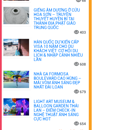
68
GIẾNG ÂM DƯƠNG Ở CỬU
HOA SƠN – TRUYỀN
THUYẾT HUYỀN BÍ TẠI
THÁNH ĐỊA PHẬT GIÁO
TRUNG QUỐC
403
HÀN QUỐC DỰ KIẾN CẤP
VISA 10 NĂM CHO DU
KHÁCH VIỆT: CƠ HỘI DU
LỊCH & NHẬP CẢNH NHIỀU
LẦN
608
NHÀ GA FORMOSA
BOULEVARD CAO HÙNG –
MÁI VÒM ÁNH SÁNG ĐẸP
NHẤT ĐÀI LOAN
679
LIGHT ART MUSEUM &
BALLOON GARDEN THÁI
LAN – ĐIỂM CHECK-IN
NGHỆ THUẬT ÁNH SÁNG
CỰC HOT
654