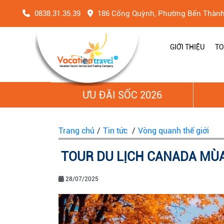
0838.31.35.39
186 Cống Quỳnh, Phường Bến Thàn
GIỚI THIỆU
TO
ƯU ĐÃI SỐC 2026
Trang chủ
/
Tin tức
/
Vòng quanh thế giới
TOUR DU LỊCH CANADA MÙA
28/07/2025