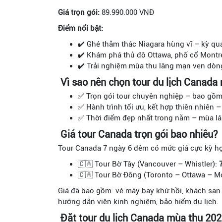
Giá trọn gói:
89.990.000 VNĐ
Điểm nổi bật:
✔️ Ghé thăm thác Niagara hùng vĩ – kỳ qua
✔️ Khám phá thủ đô Ottawa, phố cổ Montre
✔️ Trải nghiệm mùa thu lãng mạn ven dòn
Vì sao nên chọn tour du lịch Canada
✅ Trọn gói tour chuyên nghiệp – bao gồm 
✅ Hành trình tối ưu, kết hợp thiên nhiên 
✅ Thời điểm đẹp nhất trong năm – mùa lá 
Giá tour Canada trọn gói bao nhiêu?
Tour Canada 7 ngày 6 đêm có mức giá cực kỳ hợp
🇨🇦 Tour Bờ Tây (Vancouver – Whistler):
🇨🇦 Tour Bờ Đông (Toronto – Ottawa – Mo
Giá đã bao gồm: vé máy bay khứ hồi, khách sạn 
hướng dẫn viên kinh nghiệm, bảo hiểm du lịch.
Đặt tour du lịch Canada mùa thu 20