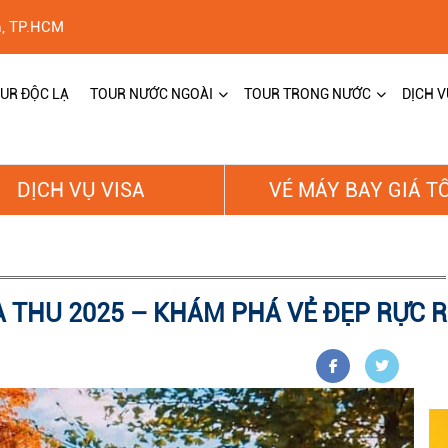
h, TP.HCM
UR ĐỘC LẠ
TOUR NƯỚC NGOÀI
TOUR TRONG NƯỚC
DỊCH V
DỊCH VỤ VISA
VÉ MÁY BAY GIÁ T
 THU 2025 – KHÁM PHÁ VẺ ĐẸP RỰC R