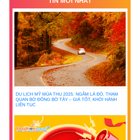
TIN MỚI NHẤT
DU LỊCH MỸ MÙA THU 2025: NGẮM LÁ ĐỎ, THAM
QUAN BỜ ĐÔNG BỜ TÂY – GIÁ TỐT, KHỞI HÀNH
LIÊN TỤC