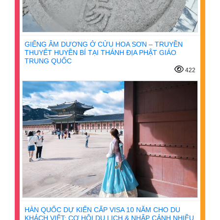
GIẾNG ÂM DƯƠNG Ở CỬU HOA SƠN – TRUYỀN
THUYẾT HUYỀN BÍ TẠI THÁNH ĐỊA PHẬT GIÁO
TRUNG QUỐC
422
HÀN QUỐC DỰ KIẾN CẤP VISA 10 NĂM CHO DU
KHÁCH VIỆT: CƠ HỘI DU LỊCH & NHẬP CẢNH NHIỀU