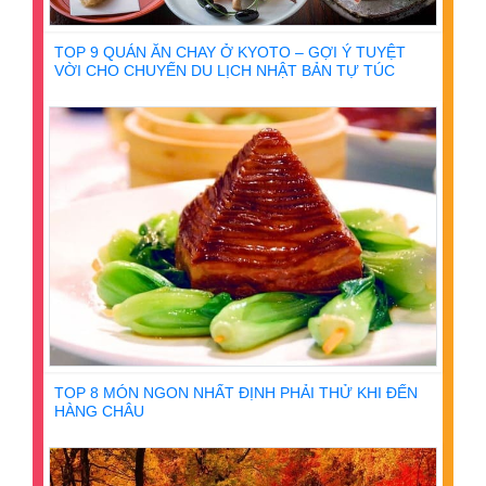
TOP 9 QUÁN ĂN CHAY Ở KYOTO – GỢI Ý TUYỆT
VỜI CHO CHUYẾN DU LỊCH NHẬT BẢN TỰ TÚC
TOP 8 MÓN NGON NHẤT ĐỊNH PHẢI THỬ KHI ĐẾN
HÀNG CHÂU