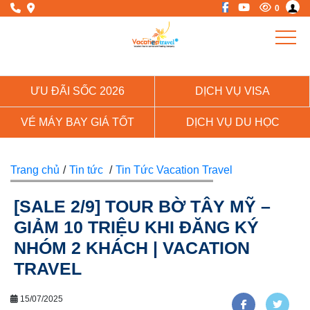
0
ƯU ĐÃI SỐC 2026
DỊCH VỤ VISA
VÉ MÁY BAY GIÁ TỐT
DỊCH VỤ DU HỌC
Trang chủ
/
Tin tức
/
Tin Tức Vacation Travel
[SALE 2/9] TOUR BỜ TÂY MỸ –
GIẢM 10 TRIỆU KHI ĐĂNG KÝ
NHÓM 2 KHÁCH | VACATION
TRAVEL
15/07/2025