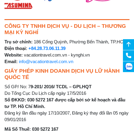
CÔNG TY TNHH DỊCH VỤ - DU LỊCH – THƯƠNG
MẠI KỲ NGHỈ
Trụ sở chính:
186 Cống Quỳnh, Phường Bến Thành, TP.HCM
Điện thoại:
+84.28.73.06.11.39
Website:
vacationtravel.com.vn - kynghi.vn
Email:
info@vacationtravel.com.vn
GIẤY PHÉP KINH DOANH DỊCH VỤ LỮ HÀNH
QUỐC TẾ
Số GP/ No: 7
9-201/ 2016/ TCDL – GPLHQT
Do Tổng Cục Du Lịch cấp ngày 17/5/2016
Số ĐKKD: 030 5272 167 được cấp bởi sở kế hoạch và đầu
tư TP. Hồ Chí Minh.
Đăng ký lần đầu ngày 17/10/2007, Đăng ký thay đổi lần 05 ngày
09/01/2016
Mã Số Thuế: 030 5272 167