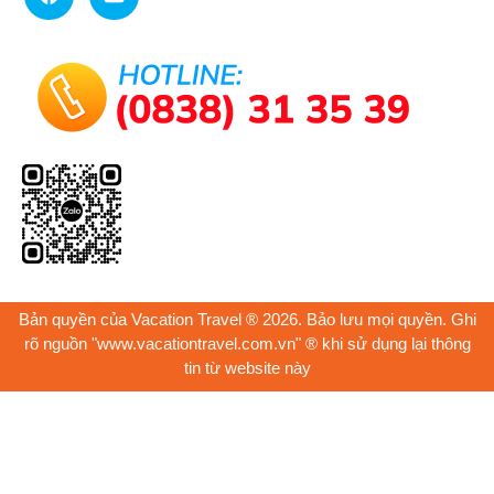
Bản quyền của Vacation Travel ® 2026. Bảo lưu mọi quyền. Ghi
rõ nguồn "www.vacationtravel.com.vn" ® khi sử dụng lại thông
tin từ website này