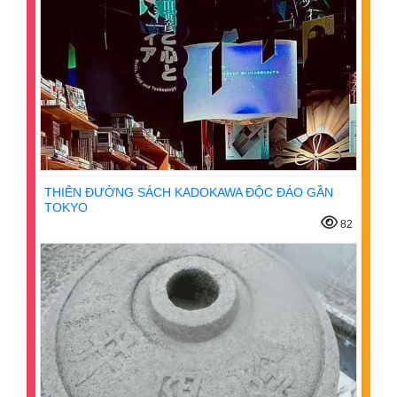
THIÊN ĐƯỜNG SÁCH KADOKAWA ĐỘC ĐÁO GẦN
TOKYO
82