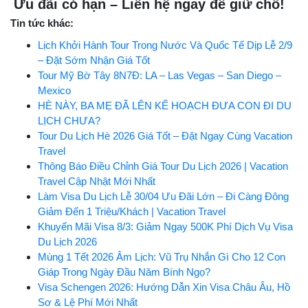
Ưu đãi có hạn – Liên hệ ngay để giữ chỗ!
Tin tức khác:
Lịch Khởi Hành Tour Trong Nước Và Quốc Tế Dịp Lễ 2/9
– Đặt Sớm Nhận Giá Tốt
Tour Mỹ Bờ Tây 8N7Đ: LA – Las Vegas – San Diego –
Mexico
HÈ NÀY, BA MẸ ĐÃ LÊN KẾ HOẠCH ĐƯA CON ĐI DU
LỊCH CHƯA?
Tour Du Lịch Hè 2026 Giá Tốt – Đặt Ngay Cùng Vacation
Travel
Thông Báo Điều Chỉnh Giá Tour Du Lịch 2026 | Vacation
Travel Cập Nhật Mới Nhất
Làm Visa Du Lịch Lễ 30/04 Ưu Đãi Lớn – Đi Càng Đông
Giảm Đến 1 Triệu/Khách | Vacation Travel
Khuyến Mãi Visa 8/3: Giảm Ngay 500K Phí Dịch Vụ Visa
Du Lịch 2026
Mùng 1 Tết 2026 Âm Lịch: Vũ Trụ Nhắn Gì Cho 12 Con
Giáp Trong Ngày Đầu Năm Bính Ngọ?
Visa Schengen 2026: Hướng Dẫn Xin Visa Châu Âu, Hồ
Sơ & Lệ Phí Mới Nhất