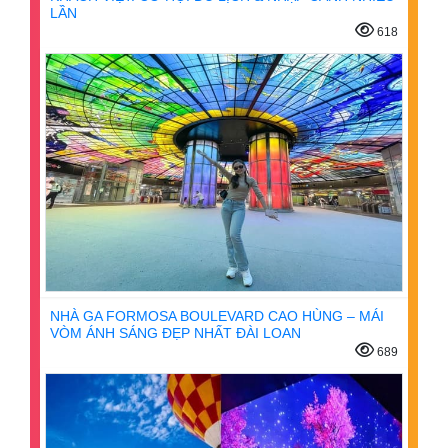
LẦN
618
NHÀ GA FORMOSA BOULEVARD CAO HÙNG – MÁI
VÒM ÁNH SÁNG ĐẸP NHẤT ĐÀI LOAN
689