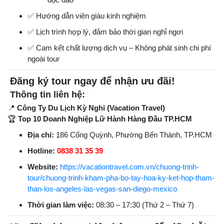
✅ Hướng dẫn viên giàu kinh nghiệm
✅ Lịch trình hợp lý, đảm bảo thời gian nghỉ ngơi
✅ Cam kết chất lượng dịch vụ – Không phát sinh chi phí
ngoài tour
Đăng ký tour ngay để nhận ưu đãi!
Thông tin liên hệ:
📍
Công Ty Du Lịch Kỳ Nghỉ (Vacation Travel)
🏆
Top 10 Doanh Nghiệp Lữ Hành Hàng Đầu TP.HCM
Địa chỉ:
186 Cống Quỳnh, Phường Bến Thành, TP.HCM
Hotline:
0838 31 35 39
Website:
https://vacationtravel.com.vn/chuong-trinh-
tour/chuong-trinh-kham-pha-bo-tay-hoa-ky-ket-hop-tham-
than-los-angeles-las-vegas-san-diego-mexico
Thời gian làm việc:
08:30 – 17:30 (Thứ 2 – Thứ 7)