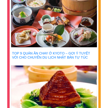
TOP 9 QUÁN ĂN CHAY Ở KYOTO – GỢI Ý TUYỆT
VỜI CHO CHUYẾN DU LỊCH NHẬT BẢN TỰ TÚC