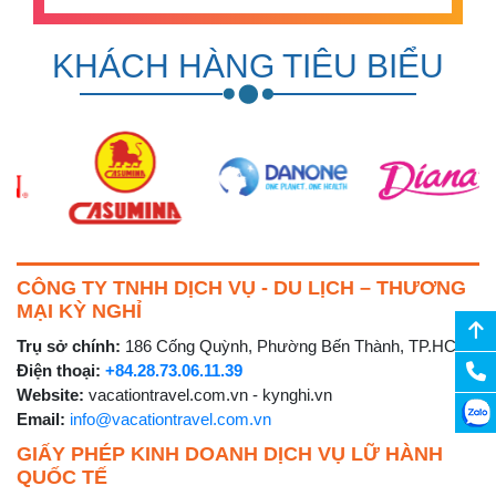
KHÁCH HÀNG TIÊU BIỂU
CÔNG TY TNHH DỊCH VỤ - DU LỊCH – THƯƠNG
MẠI KỲ NGHỈ
Trụ sở chính:
186 Cống Quỳnh, Phường Bến Thành, TP.HCM
Điện thoại:
+84.28.73.06.11.39
Website:
vacationtravel.com.vn - kynghi.vn
Email:
info@vacationtravel.com.vn
GIẤY PHÉP KINH DOANH DỊCH VỤ LỮ HÀNH
QUỐC TẾ