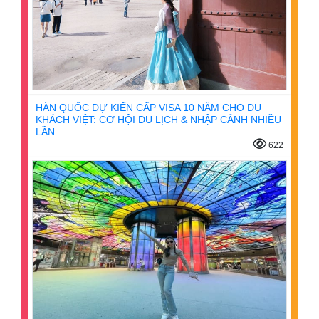
HÀN QUỐC DỰ KIẾN CẤP VISA 10 NĂM CHO DU
KHÁCH VIỆT: CƠ HỘI DU LỊCH & NHẬP CẢNH NHIỀU
LẦN
622