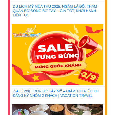
DU LỊCH MỸ MÙA THU 2025: NGẮM LÁ ĐỎ, THAM
QUAN BỜ ĐÔNG BỜ TÂY – GIÁ TỐT, KHỞI HÀNH
LIÊN TỤC
[SALE 2/9] TOUR BỜ TÂY MỸ – GIẢM 10 TRIỆU KHI
ĐĂNG KÝ NHÓM 2 KHÁCH | VACATION TRAVEL