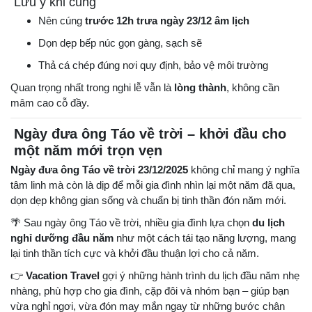
Lưu ý khi cúng
Nên cúng
trước 12h trưa ngày 23/12 âm lịch
Dọn dẹp bếp núc gọn gàng, sạch sẽ
Thả cá chép đúng nơi quy định, bảo vệ môi trường
Quan trọng nhất trong nghi lễ vẫn là
lòng thành
, không cần
mâm cao cỗ đầy.
Ngày đưa ông Táo về trời – khởi đầu cho
một năm mới trọn vẹn
Ngày đưa ông Táo về trời 23/12/2025
không chỉ mang ý nghĩa
tâm linh mà còn là dịp để mỗi gia đình nhìn lại một năm đã qua,
dọn dẹp không gian sống và chuẩn bị tinh thần đón năm mới.
🌴 Sau ngày ông Táo về trời, nhiều gia đình lựa chọn
du lịch
nghỉ dưỡng đầu năm
như một cách tái tạo năng lượng, mang
lại tinh thần tích cực và khởi đầu thuận lợi cho cả năm.
👉
Vacation Travel
gợi ý những hành trình du lịch đầu năm nhẹ
nhàng, phù hợp cho gia đình, cặp đôi và nhóm bạn – giúp bạn
vừa nghỉ ngơi, vừa đón may mắn ngay từ những bước chân