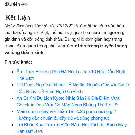
đầu tiên ✈️✨
Kết luận
Ngày đưa ông Táo về trời 23/12/2025 là một nét đẹp văn hóa
lâu đời của người Việt, thể hiện sự giao hòa giữa tín ngưỡng,
gia đình và đời sống tinh thần. Dù nghi lễ đơn giản hay trang
trọng, điều quan trọng nhất vẫn là
sự trân trọng truyền thống
và lòng thành kính
.
Tin tức khác:
Ẩm Thực Đường Phố Hà Nội Lọt Top 10 Hấp Dẫn Nhất
Thế Giới
Tết Đoan Ngọ Việt Nam – Ý Nghĩa, Nguồn Gốc Và Giá Trị
Của Ngày Tết Sum Họp Gia Đình
Ăn Gì Khi Du Lịch Kyoto Nhật Bản? 6 Địa Điểm Vừa
Check-in Đẹp Vừa Có Món Ngon Không Thể Bỏ Lỡ
Mâm cúng ngày vía Thần Tài 2026 gồm những gì?
Hướng dẫn chuẩn lễ, đầy đủ và đúng phong tục
Lời Khấn Khai Trương Đầu Năm Hút Tài Lộc, Buôn May
Bán Đắt 2026