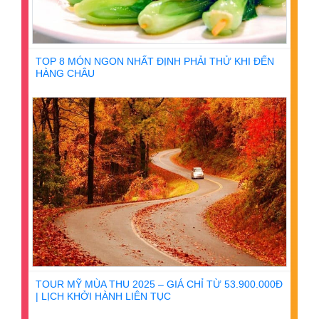
TOP 8 MÓN NGON NHẤT ĐỊNH PHẢI THỬ KHI ĐẾN
HÀNG CHÂU
TOUR MỸ MÙA THU 2025 – GIÁ CHỈ TỪ 53.900.000Đ
| LỊCH KHỞI HÀNH LIÊN TỤC