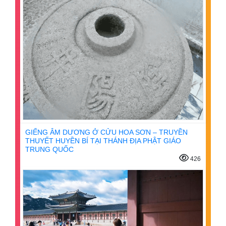
GIẾNG ÂM DƯƠNG Ở CỬU HOA SƠN – TRUYỀN
THUYẾT HUYỀN BÍ TẠI THÁNH ĐỊA PHẬT GIÁO
TRUNG QUỐC
426