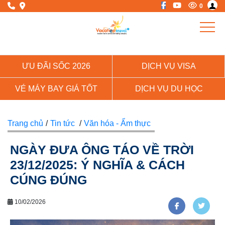
0
ƯU ĐÃI SỐC 2026
DỊCH VỤ VISA
VÉ MÁY BAY GIÁ TỐT
DỊCH VỤ DU HỌC
Trang chủ
/
Tin tức
/
Văn hóa - Ẩm thực
NGÀY ĐƯA ÔNG TÁO VỀ TRỜI
23/12/2025: Ý NGHĨA & CÁCH
CÚNG ĐÚNG
10/02/2026