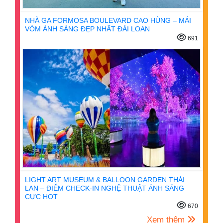
NHÀ GA FORMOSA BOULEVARD CAO HÙNG – MÁI
VÒM ÁNH SÁNG ĐẸP NHẤT ĐÀI LOAN
691
LIGHT ART MUSEUM & BALLOON GARDEN THÁI
LAN – ĐIỂM CHECK-IN NGHỆ THUẬT ÁNH SÁNG
CỰC HOT
670
Xem thêm