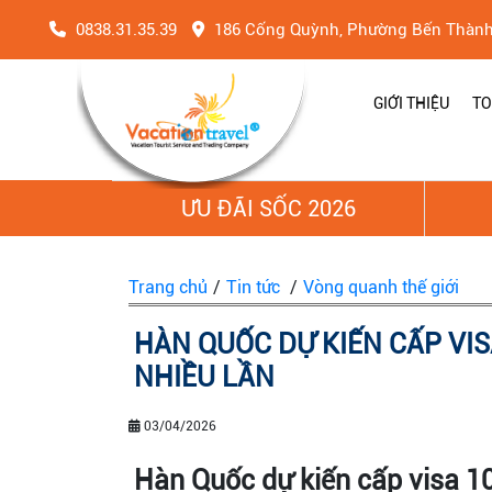
0838.31.35.39
186 Cống Quỳnh, Phường Bến Thàn
GIỚI THIỆU
TO
ƯU ĐÃI SỐC 2026
Trang chủ
/
Tin tức
/
Vòng quanh thế giới
HÀN QUỐC DỰ KIẾN CẤP VIS
NHIỀU LẦN
03/04/2026
Hàn Quốc dự kiến cấp visa 1