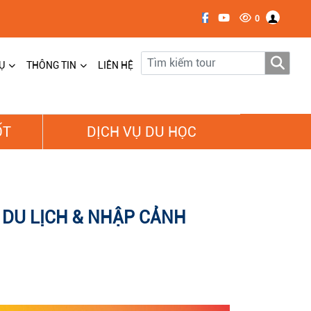
0
Ụ
THÔNG TIN
LIÊN HỆ
ỐT
DỊCH VỤ DU HỌC
I DU LỊCH & NHẬP CẢNH