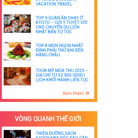
VACATION TRAVEL
TOP 9 QUÁN ĂN CHAY Ở
KYOTO – GỢI Ý TUYỆT VỜI
CHO CHUYẾN DU LỊCH
NHẬT BẢN TỰ TÚC
TOP 8 MÓN NGON NHẤT
ĐỊNH PHẢI THỬ KHI ĐẾN
HÀNG CHÂU
TOUR MỸ MÙA THU 2025 –
GIÁ CHỈ TỪ 53.900.000Đ |
LỊCH KHỞI HÀNH LIÊN TỤC
Xem thêm
VÒNG QUANH THẾ GIỚI
THIÊN ĐƯỜNG SÁCH
KADOKAWA ĐỘC ĐÁO GẦN