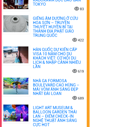
TOKYO
83
GIẾNG ÂM DƯƠNG Ở CỬU
HOA SƠN – TRUYỀN
THUYẾT HUYỀN BÍ TẠI
THÁNH ĐỊA PHẬT GIÁO
TRUNG QUỐC
422
HÀN QUỐC DỰ KIẾN CẤP
VISA 10 NĂM CHO DU
KHÁCH VIỆT: CƠ HỘI DU
LỊCH & NHẬP CẢNH NHIỀU
LẦN
619
NHÀ GA FORMOSA
BOULEVARD CAO HÙNG –
MÁI VÒM ÁNH SÁNG ĐẸP
NHẤT ĐÀI LOAN
689
LIGHT ART MUSEUM &
BALLOON GARDEN THÁI
LAN – ĐIỂM CHECK-IN
NGHỆ THUẬT ÁNH SÁNG
CỰC HOT