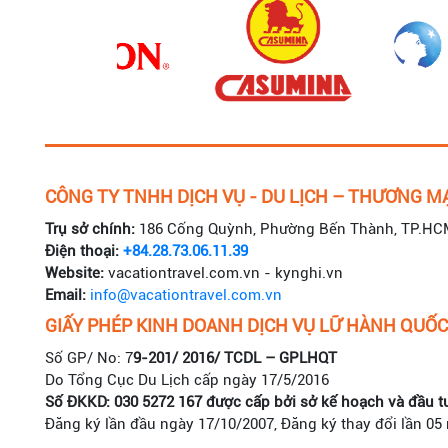
CÔNG TY TNHH DỊCH VỤ - DU LỊCH – THƯƠNG MẠ
Trụ sở chính:
186 Cống Quỳnh, Phường Bến Thành, TP.HC
Điện thoại:
+84.28.73.06.11.39
Website:
vacationtravel.com.vn - kynghi.vn
Email:
info@vacationtravel.com.vn
GIẤY PHÉP KINH DOANH DỊCH VỤ LỮ HÀNH QUỐC
Số GP/ No: 7
9-201/ 2016/ TCDL – GPLHQT
Do Tổng Cục Du Lịch cấp ngày 17/5/2016
Số ĐKKD: 030 5272 167 được cấp bởi sở kế hoạch và đầu t
Đăng ký lần đầu ngày 17/10/2007, Đăng ký thay đổi lần 05