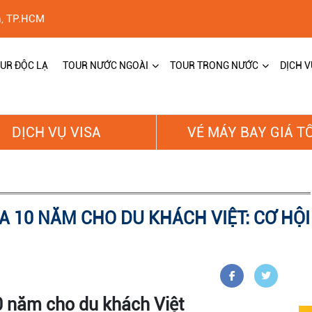
h, TP.HCM
UR ĐỘC LẠ
TOUR NƯỚC NGOÀI
TOUR TRONG NƯỚC
DỊCH V
DỊCH VỤ VISA
VÉ MÁY BAY GIÁ T
A 10 NĂM CHO DU KHÁCH VIỆT: CƠ HỘ
0 năm cho du khách Việt