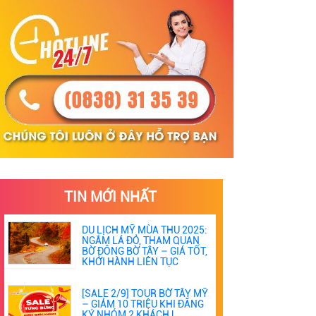
TIN MỚI NHẤT
DU LỊCH MỸ MÙA THU 2025:
NGẮM LÁ ĐỎ, THAM QUAN
BỜ ĐÔNG BỜ TÂY – GIÁ TỐT,
KHỞI HÀNH LIÊN TỤC
[SALE 2/9] TOUR BỜ TÂY MỸ
– GIẢM 10 TRIỆU KHI ĐĂNG
KÝ NHÓM 2 KHÁCH |