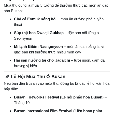
Mùa thu cũng là mùa lý tưởng để thưởng thức các món ăn đặc
sản Busan:
Chả cá Eomuk nóng hổi
– món ăn đường phố huyền
thoại
Súp thịt heo Dwaeji Gukbap
– đặc sản nổi tiếng ở
Seomyeon
Mì lạnh Bibim Naengmyeon
– món ăn cân bằng lại vị
giác sau khi thưởng thức nhiều món cay
Hải sản nướng tại chợ Jagalchi
– tươi ngon, đậm đà
hương vị biển
🎉 Lễ Hội Mùa Thu Ở Busan
Nếu bạn đến Busan vào mùa thu, đừng bỏ lỡ các lễ hội văn hóa
hấp dẫn:
Busan Fireworks Festival (Lễ hội pháo hoa Busan)
–
Tháng 10
Busan International Film Festival (Liên hoan phim