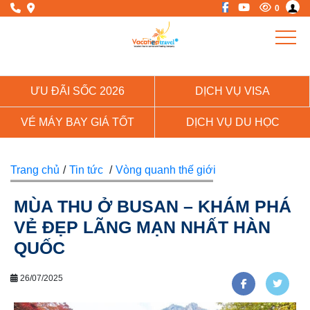
0
ƯU ĐÃI SỐC 2026
DỊCH VỤ VISA
VÉ MÁY BAY GIÁ TỐT
DỊCH VỤ DU HỌC
Trang chủ
/
Tin tức
/
Vòng quanh thế giới
MÙA THU Ở BUSAN – KHÁM PHÁ
VẺ ĐẸP LÃNG MẠN NHẤT HÀN
QUỐC
26/07/2025