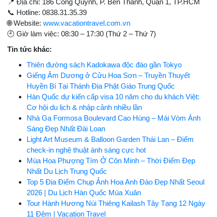
📍 Địa chỉ: 186 Cống Quỳnh, P. Bến Thành, Quận 1, TP.HCM
📞 Hotline: 0838.31.35.39
🌐 Website:
www.vacationtravel.com.vn
🕘 Giờ làm việc: 08:30 – 17:30 (Thứ 2 – Thứ 7)
Tin tức khác:
Thiên đường sách Kadokawa độc đáo gần Tokyo
Giếng Âm Dương ở Cửu Hoa Sơn – Truyền Thuyết
Huyền Bí Tại Thánh Địa Phật Giáo Trung Quốc
Hàn Quốc dự kiến cấp visa 10 năm cho du khách Việt:
Cơ hội du lịch & nhập cảnh nhiều lần
Nhà Ga Formosa Boulevard Cao Hùng – Mái Vòm Ánh
Sáng Đẹp Nhất Đài Loan
Light Art Museum & Balloon Garden Thái Lan – Điểm
check-in nghệ thuật ánh sáng cực hot
Mùa Hoa Phượng Tím Ở Côn Minh – Thời Điểm Đẹp
Nhất Du Lịch Trung Quốc
Top 5 Địa Điểm Chụp Ảnh Hoa Anh Đào Đẹp Nhất Seoul
2026 | Du Lịch Hàn Quốc Mùa Xuân
Tour Hành Hương Núi Thiêng Kailash Tây Tạng 12 Ngày
11 Đêm | Vacation Travel