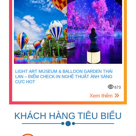
LIGHT ART MUSEUM & BALLOON GARDEN THÁI
LAN – ĐIỂM CHECK-IN NGHỆ THUẬT ÁNH SÁNG
CỰC HOT
673
Xem thêm
KHÁCH HÀNG TIÊU BIỂU