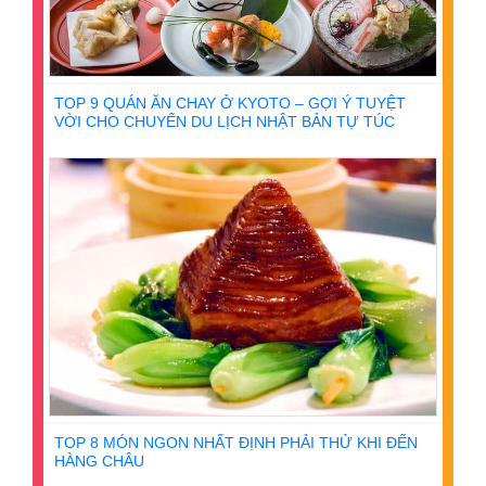
TOP 9 QUÁN ĂN CHAY Ở KYOTO – GỢI Ý TUYỆT
VỜI CHO CHUYẾN DU LỊCH NHẬT BẢN TỰ TÚC
TOP 8 MÓN NGON NHẤT ĐỊNH PHẢI THỬ KHI ĐẾN
HÀNG CHÂU