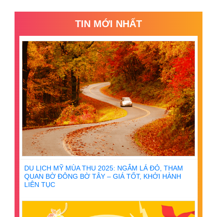
TIN MỚI NHẤT
DU LỊCH MỸ MÙA THU 2025: NGẮM LÁ ĐỎ, THAM
QUAN BỜ ĐÔNG BỜ TÂY – GIÁ TỐT, KHỞI HÀNH
LIÊN TỤC