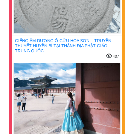
GIẾNG ÂM DƯƠNG Ở CỬU HOA SƠN – TRUYỀN
THUYẾT HUYỀN BÍ TẠI THÁNH ĐỊA PHẬT GIÁO
TRUNG QUỐC
437