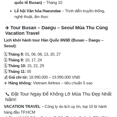
quốc tế Busan)
– Tháng 10
Lễ hội Văn hóa Haeundae
– Trình diễn truyền thống,
nghệ thuật, ẩm thực
✈️ Tour Busan – Daegu – Seoul Mùa Thu Cùng
Vacation Travel
Lịch khởi hành tour Hàn Quốc 6N5Đ (Busan – Daegu –
Seoul)
:
🗓
Tháng 8:
01, 06, 08, 13, 20, 27
🗓
Tháng 9:
10, 17, 24
🗓
Tháng 10:
15, 22, 29
🗓
Tháng 11:
05
💰
Giá chỉ từ:
18.990.000 – 19.990.000 VNĐ
✈️
Hàng không:
Vietnam Airlines – tiêu chuẩn 5 sao
📞 Đặt Tour Ngay Để Không Lỡ Mùa Thu Đẹp Nhất
Năm!
VACATION TRAVEL
– Công ty du lịch uy tín, top 10 lữ hành
hàng đầu TP.HCM