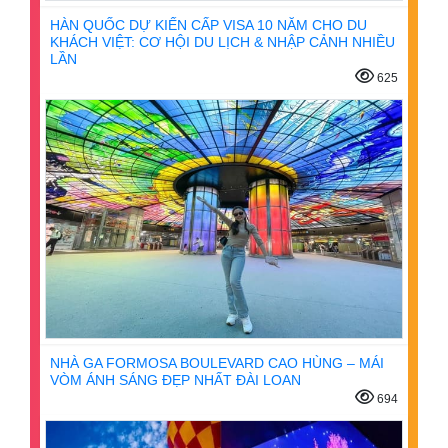
HÀN QUỐC DỰ KIẾN CẤP VISA 10 NĂM CHO DU
KHÁCH VIỆT: CƠ HỘI DU LỊCH & NHẬP CẢNH NHIỀU
LẦN
625
NHÀ GA FORMOSA BOULEVARD CAO HÙNG – MÁI
VÒM ÁNH SÁNG ĐẸP NHẤT ĐÀI LOAN
694