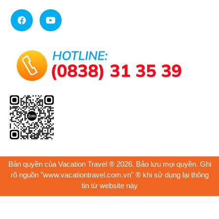
Bản quyền của Vacation Travel ® 2026. Bảo lưu mọi quyền. Ghi
rõ nguồn "www.vacationtravel.com.vn" ® khi sử dụng lại thông
tin từ website này