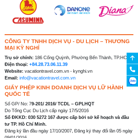
CÔNG TY TNHH DỊCH VỤ - DU LỊCH – THƯƠNG
MẠI KỲ NGHỈ
Trụ sở chính:
186 Cống Quỳnh, Phường Bến Thành, TP.HCM
Điện thoại:
+84.28.73.06.11.39
Website:
vacationtravel.com.vn - kynghi.vn
Email:
info@vacationtravel.com.vn
GIẤY PHÉP KINH DOANH DỊCH VỤ LỮ HÀNH
QUỐC TẾ
Số GP/ No: 7
9-201/ 2016/ TCDL – GPLHQT
Do Tổng Cục Du Lịch cấp ngày 17/5/2016
Số ĐKKD: 030 5272 167 được cấp bởi sở kế hoạch và đầu
tư TP. Hồ Chí Minh.
Đăng ký lần đầu ngày 17/10/2007, Đăng ký thay đổi lần 05 ngày
09/01/2016