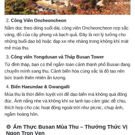
2.
Công Viên Oncheoncheon
Nằm dọc theo dòng suối dài, công viên Oncheoncheon rợp sắc
vàng, đỏ của cây phong và bạch quả. Đây là nơi lý tưởng cho
những buổi dạo bộ hoặc đạp xe nhẹ nhàng trong không khí mát
mẻ mùa thu.
3.
Công viên Yongdusan và Tháp Busan Tower
Từ đỉnh tháp, bạn có thể ngắm toàn cảnh thành phố Busan đang
chuyển mình sang thu. Cảnh biển hòa cùng sắc lá đỏ tạo nên
bức tranh thiên nhiên ấn tượng.
4.
Biển Haeundae & Gwangalli
Mùa thu là thời điểm tuyệt vời để dạo biển mà không quá đông
đúc. Ánh nắng nhẹ và không khí se lạnh tạo cảm giác dễ chịu,
thích hợp cho các hoạt động ngoài trời như picnic, chụp ảnh,
ngắm hoàng hôn.
🍲 Ẩm Thực Busan Mùa Thu – Thưởng Thức Vị
Ngon Trọn Vẹn