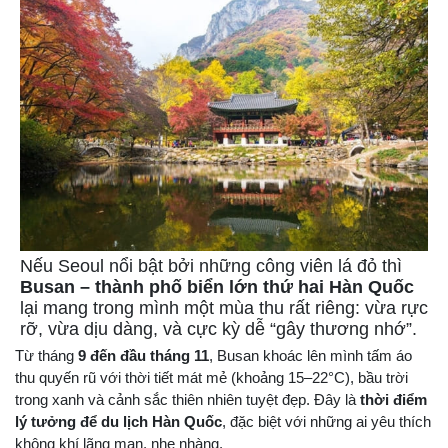
Nếu Seoul nổi bật bởi những công viên lá đỏ thì
Busan – thành phố biển lớn thứ hai Hàn Quốc
lại mang trong mình một mùa thu rất riêng: vừa rực
rỡ, vừa dịu dàng, và cực kỳ dễ “gây thương nhớ”.
Từ tháng
9 đến đầu tháng 11
, Busan khoác lên mình tấm áo
thu quyến rũ với thời tiết mát mẻ (khoảng 15–22°C), bầu trời
trong xanh và cảnh sắc thiên nhiên tuyệt đẹp. Đây là
thời điểm
lý tưởng để du lịch Hàn Quốc
, đặc biệt với những ai yêu thích
không khí lãng mạn, nhẹ nhàng.