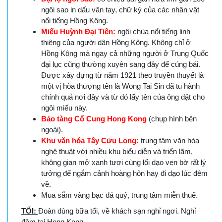
ngôi sao in dấu vân tay, chữ ký của các nhân vật
nổi tiếng Hồng Kông.
Miếu Huỳnh Đại Tiên:
ngôi chùa nổi tiếng linh
thiêng của người dân Hồng Kông. Không chỉ ở
Hồng Kông mà ngay cả những người ở Trung Quốc
đại lục cũng thường xuyên sang đây để cúng bái.
Được xây dựng từ năm 1921 theo truyền thuyết là
một vị hòa thượng tên là Wong Tai Sin đã tu hành
chính quả nơi đây và từ đó lấy tên của ông đặt cho
ngôi miếu này.
Bảo tàng Cố Cung Hong Kong
(chụp hình bên
ngoài).
Khu văn hóa Tây Cửu Long:
trung tâm văn hóa
nghệ thuật với nhiều khu biểu diễn và triển lãm,
không gian mở xanh tươi cùng lối dạo ven bờ rất lý
tưởng để ngắm cảnh hoàng hôn hay đi dạo lúc đêm
về.
Mua sắm vàng bạc đá quý, trung tâm miễn thuế.
TỐI:
Đoàn dùng bữa tối, về khách sạn nghỉ ngơi. Nghỉ
đêm tại Hong Kong.