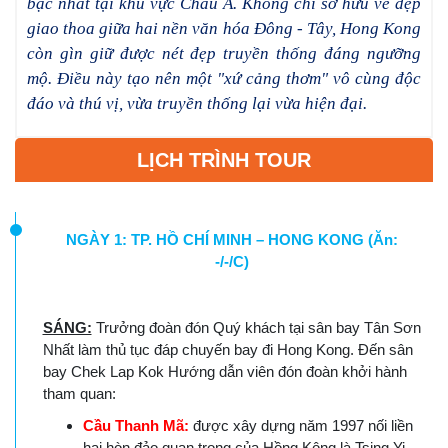
bậc nhất tại khu vực Châu Á. Không chỉ sở hữu vẻ đẹp
giao thoa giữa hai nền văn hóa Đông - Tây, Hong Kong
còn gìn giữ được nét đẹp truyền thống đáng ngưỡng
mộ. Điều này tạo nên một "xứ cảng thơm" vô cùng độc
đáo và thú vị, vừa truyền thống lại vừa hiện đại.
LỊCH TRÌNH TOUR
NGÀY 1: TP. HỒ CHÍ MINH – HONG KONG (Ăn:
-/-/C)
SÁNG:
Trưởng đoàn đón Quý khách tại sân bay Tân Sơn
Nhất làm thủ tục đáp chuyến bay đi Hong Kong. Đến sân
bay Chek Lap Kok Hướng dẫn viên đón đoàn khởi hành
tham quan:
Cầu Thanh Mã:
được xây dựng năm 1997 nối liền
hai hòn đảo quan trọng của Hồng Kông là Tsing Yi