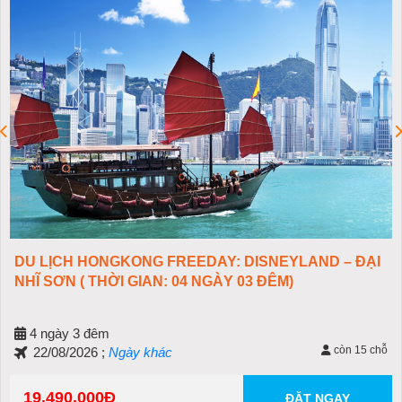
CH HONGKONG FREEDAY: DISNEYLAND – ĐẠI
DU L
N ( THỜI GIAN: 04 NGÀY 03 ĐÊM)
GIAN
y 3 đêm
4 n
còn 15 chỗ
8/2026 ;
Ngày khác
Liên 
90.000
ĐẶT NGAY