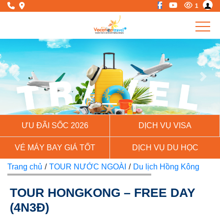
1
Previous
Next
ƯU ĐÃI SỐC 2026
DỊCH VỤ VISA
VÉ MÁY BAY GIÁ TỐT
DỊCH VỤ DU HỌC
Trang chủ
/
TOUR NƯỚC NGOÀI
/
Du lịch Hồng Kông
TOUR HONGKONG – FREE DAY
(4N3Đ)