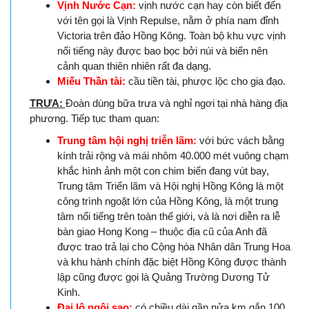
Vịnh Nước Cạn:
vịnh nước cạn hay còn biết đến
với tên gọi là Vịnh Repulse, nằm ở phía nam đỉnh
Victoria trên đảo Hồng Kông. Toàn bộ khu vực vịnh
nổi tiếng này được bao bọc bởi núi và biển nên
cảnh quan thiên nhiên rất đa dạng.
Miếu Thần tài:
cầu tiền tài, phược lộc cho gia đạo.
TRƯA:
Đoàn dùng bữa trưa và nghỉ ngơi tại nhà hàng địa
phương. Tiếp tục tham quan:
Trung tâm hội nghị triễn lãm:
với bức vách bằng
kính trải rộng và mái nhôm 40.000 mét vuông chạm
khắc hình ảnh một con chim biển đang vút bay,
Trung tâm Triển lãm và Hội nghị Hồng Kông là một
công trình ngoặt lớn của Hồng Kông, là một trung
tâm nổi tiếng trên toàn thế giới, và là nơi diễn ra lễ
bàn giao Hong Kong – thuộc địa cũ của Anh đã
được trao trả lại cho Cộng hòa Nhân dân Trung Hoa
và khu hành chính đặc biệt Hồng Kông được thành
lập cũng được gọi là Quảng Trường Dương Tử
Kinh.
Đại lộ ngôi sao:
có chiều dài gần nửa km gắn 100