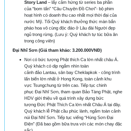
Story Land
– lấy cảm hứng từ series ba phần
của “bom tấn” “Câu Chuyện Đồ Chơi”- bộ phim
hoạt hình có doanh thu cao nhất mọi thời đại của
nước Mỹ. Tối Quý khách thưởng thức màn bắn
pháo hoa vô cùng độc đáo ở Lâu đài Người đẹp
ngủ trong rừng. (Lưu ‎ý: Quý khách tự túc bữa ăn
trong công viên)
Đại Nhĩ Sơn (Giá tham khảo: 3.200.000VNĐ)
Nơi có bức tượng Phật thích Ca lớn nhất châu Á.
Quý khách có dịp ngắm nhìn toàn
cảnh đảo Lantau, sân bay Cheklapkok - công trình
lấn biển lớn nhất ở Hong Kong, toàn cảnh khu
vực Tsungchung từ trên cao. Tiếp tục chinh
phục Đại Nhĩ Sơn, tham quan Bảo Tàng Phật, nghe
HDV giới thiệu về quá trình xây dựng bức
tượng Đức Phật Thích Ca lớn nhất Châu Á tại đây.
Quý khách lễ Phật cầu phúc lành, ngắm toàn cảnh
núi Đại Nhĩ Sơn. Tiếp tục viếng “Hùng Sơn Đại
Điện” (Đã bao gồm bữa trưa với các món chay đặc
sắc).